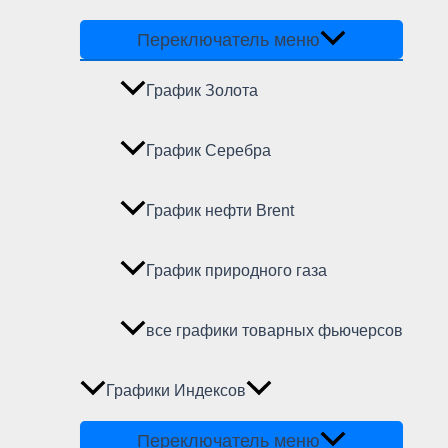
Переключатель меню
График Золота
График Серебра
График нефти Brent
График природного газа
все графики товарных фьючерсов
Графики Индексов
Переключатель меню