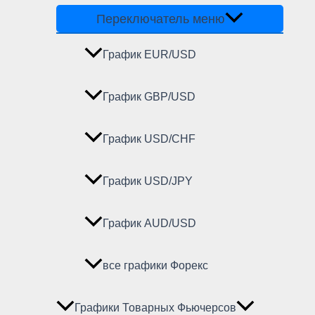
Переключатель меню
График EUR/USD
График GBP/USD
График USD/CHF
График USD/JPY
График AUD/USD
все графики Форекс
Графики Товарных Фьючерсов