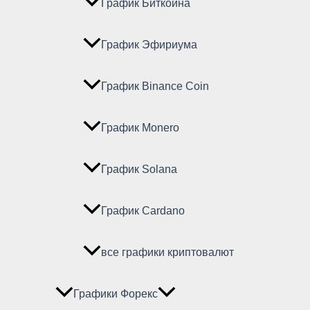
График Биткойна
График Эфириума
График Binance Coin
График Monero
График Solana
График Cardano
все графики криптовалют
Графики Форекс