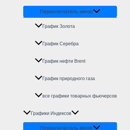
Переключатель меню
График Золота
График Серебра
График нефти Brent
График природного газа
все графики товарных фьючерсов
Графики Индексов
Переключатель меню