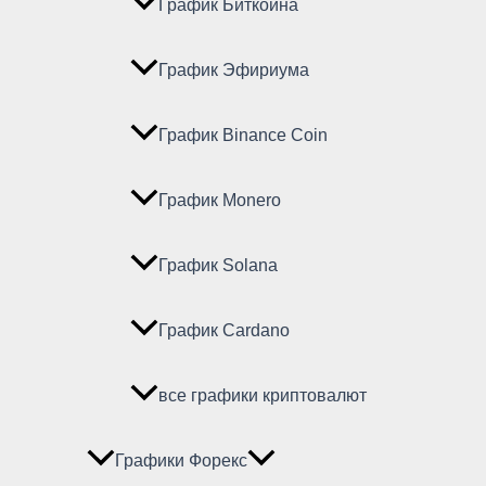
График Биткойна
График Эфириума
График Binance Coin
График Monero
График Solana
График Cardano
все графики криптовалют
Графики Форекс