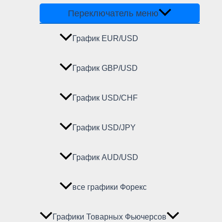
Переключатель меню
График EUR/USD
График GBP/USD
График USD/CHF
График USD/JPY
График AUD/USD
все графики Форекс
Графики Товарных Фьючерсов