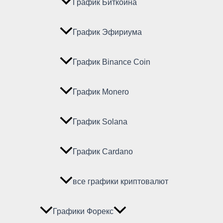
График Биткойна
График Эфириума
График Binance Coin
График Monero
График Solana
График Cardano
все графики криптовалют
Графики Форекс