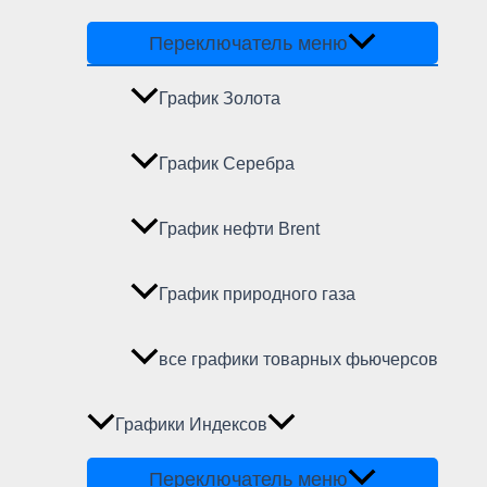
Переключатель меню
График Золота
График Серебра
График нефти Brent
График природного газа
все графики товарных фьючерсов
Графики Индексов
Переключатель меню