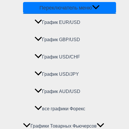
Переключатель меню
График EUR/USD
График GBP/USD
График USD/CHF
График USD/JPY
График AUD/USD
все графики Форекс
Графики Товарных Фьючерсов