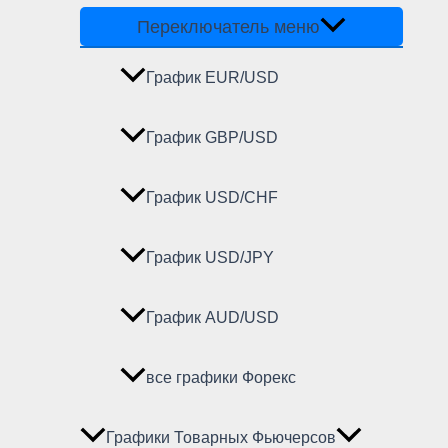
Переключатель меню
График EUR/USD
График GBP/USD
График USD/CHF
График USD/JPY
График AUD/USD
все графики Форекс
Графики Товарных Фьючерсов