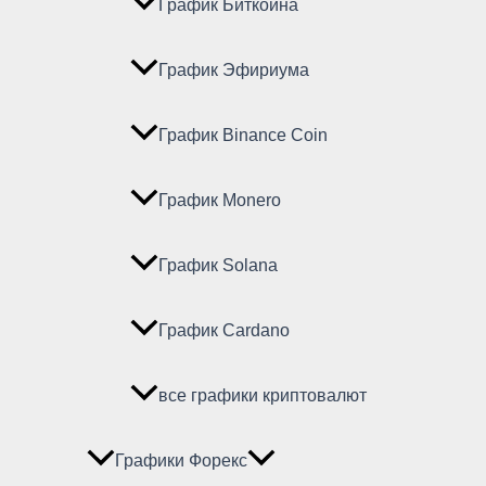
График Биткойна
График Эфириума
График Binance Coin
График Monero
График Solana
График Cardano
все графики криптовалют
Графики Форекс