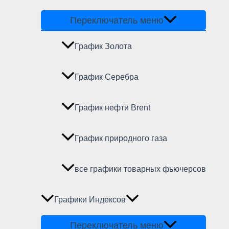
Переключатель меню
График Золота
График Серебра
График нефти Brent
График природного газа
все графики товарных фьючерсов
Графики Индексов
Переключатель меню