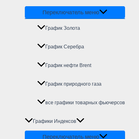
Переключатель меню
График Золота
График Серебра
График нефти Brent
График природного газа
все графики товарных фьючерсов
Графики Индексов
Переключатель меню