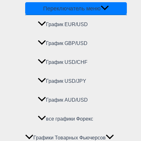
Переключатель меню
График EUR/USD
График GBP/USD
График USD/CHF
График USD/JPY
График AUD/USD
все графики Форекс
Графики Товарных Фьючерсов