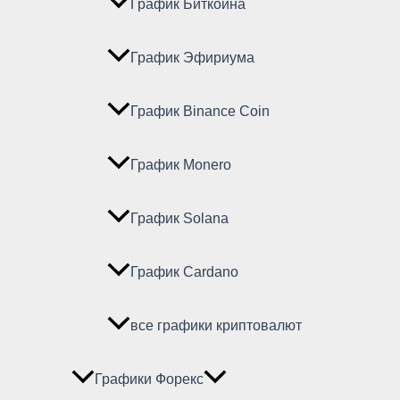
График Биткойна
График Эфириума
График Binance Coin
График Monero
График Solana
График Cardano
все графики криптовалют
Графики Форекс