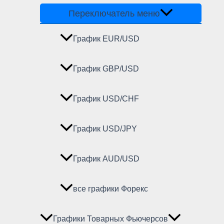
Переключатель меню
График EUR/USD
График GBP/USD
График USD/CHF
График USD/JPY
График AUD/USD
все графики Форекс
Графики Товарных Фьючерсов