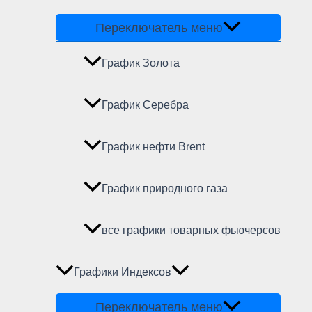
Переключатель меню
График Золота
График Серебра
График нефти Brent
График природного газа
все графики товарных фьючерсов
Графики Индексов
Переключатель меню