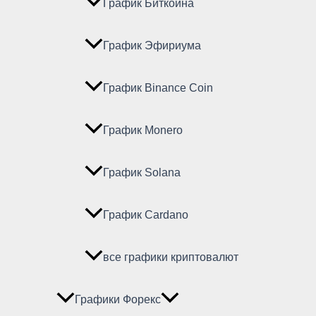
График Биткойна
График Эфириума
График Binance Coin
График Monero
График Solana
График Cardano
все графики криптовалют
Графики Форекс