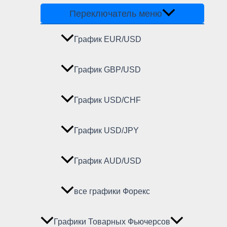
Переключатель меню
График EUR/USD
График GBP/USD
График USD/CHF
График USD/JPY
График AUD/USD
все графики Форекс
Графики Товарных Фьючерсов