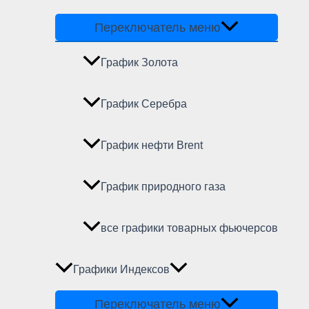
Переключатель меню
График Золота
График Серебра
График нефти Brent
График природного газа
все графики товарных фьючерсов
Графики Индексов
Переключатель меню