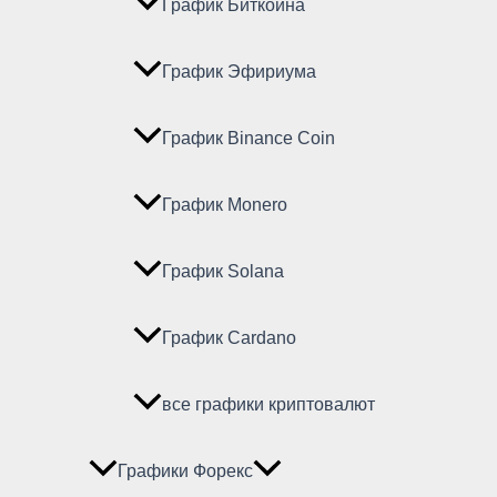
График Биткойна
График Эфириума
График Binance Coin
График Monero
График Solana
График Cardano
все графики криптовалют
Графики Форекс