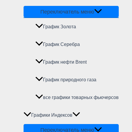
Переключатель меню
График Золота
График Серебра
График нефти Brent
График природного газа
все графики товарных фьючерсов
Графики Индексов
Переключатель меню