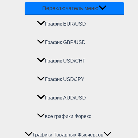
Переключатель меню
График EUR/USD
График GBP/USD
График USD/CHF
График USD/JPY
График AUD/USD
все графики Форекс
Графики Товарных Фьючерсов